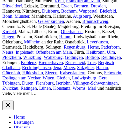
Berlin, Hamburg, München,
Köln
,
Frankfurt am Main
, Stuttgart,
Düsseldorf
, Leipzig, Dortmund,
Essen
,
Bremen
,
Dresden
,
Hannover, Nürnberg,
Duisburg
,
Bochum
,
Wuppertal
,
Bielefeld
,
Bonn
,
Münster
, Mannheim, Karlsruhe,
Augsburg
, Wiesbaden,
Mönchengladbach,
Gelsenkirchen
, Aachen,
Braunschweig
,
Chemnitz, Kiel, Halle (Saale), Magdeburg, Freiburg im Breisgau,
Krefeld
, Mainz, Lübeck, Erfurt,
Oberhausen
, Rostock, Kassel,
Hagen
, Potsdam, Saarbrücken,
Hamm
, Ludwigshafen am Rhein,
Oldenburg,
Mülheim
an der Ruhr, Osnabrück,
Leverkusen
,
Darmstadt, Heidelberg, Solingen,
Regensburg
,
Herne
,
Paderborn
,
Neuss
,
Ingolstadt
,
Offenbach am Main
, Fürth,
Heilbronn
,
Ulm
,
Pforzheim
,
Würzburg
,
Wolfsburg
,
Göttingen
,
Bottrop
,
Reutlingen
,
Erlangen,
Koblenz
,
Bremerhaven
,
Remscheid
,
Trier
,
Bergisch
Gladbach
,
Recklinghausen
,
Jena
,
Moers
,
Salzgitter
,
Hanau
,
Gütersloh
,
Hildesheim
,
Siegen
,
Kaiserslautern
, Cottbus,
Schwerin
,
Esslingen am Neckar
,
Witten
,
Gießen
,
Ludwigsburg
,
Gera
,
Tübingen
,
Düren
,
Flensburg
,
Iserlohn
,
Villingen-Schwenningen
,
Zwickau
,
Ratingen
,
Lünen
,
Konstanz
,
Worms
,
Marl
und natürlich
viele, viele mehr…
Home
Leistungen
Über uns