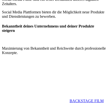
Zeitalters.
Social Media Plattformen bieten dir die Möglichkeit neue Produkte
und Dienstleistungen zu bewerben.
Bekanntheit deines Unternehmens und deiner Produkte
steigern
Maximierung von Bekanntheit und Reichweite durch professionelle
Konzepte.
Filmproduktion & Videoproduktion für Fürth –
BACKSTAGE FILM
Willkommen bei BACKSTAGE FILM – Deine
Filmproduktion in Fürth
Fürth, eine Stadt mit einer reichen Geschichte und einem
dynamischen kulturellen Leben, ist ein hervorragender Ort für
hochwertige Film- und Videoproduktionen.
BACKSTAGE FILM
bietet dir maßgeschneiderte Lösungen, um deine kreativen Visionen