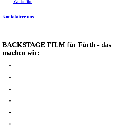
einen
Werbefilm
oder eine Eventdokumentation handelt – wir setzen
deine Ideen kreativ und professionell um.
Kontaktiere uns
jetzt!
Lass uns gemeinsam an deinem nächsten Filmprojekt arbeiten. Wir
freuen uns darauf, von dir zu hören und deine Vision in
beeindruckende Bilder umzusetzen!
BACKSTAGE FILM für Fürth - das
machen wir:
Imagefilm Produktion
Erklärvideo Produktion
Produktvideo Produktion
Recruiting Video Produktion
Vertriebsvideo Produktion
Immobilienvideo Produktion