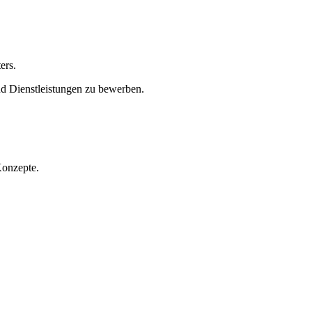
ers.
und Dienstleistungen zu bewerben.
Konzepte.
 BACKSTAGE FILM
Partner für Film- und Videoproduktion in Düren
ften, ist der ideale Standort für beeindruckende Film- und Videoprodu
andeln. Egal, ob du ein Unternehmen, eine Organisation oder ein kreati