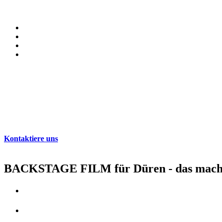
BACKSTAGE FILM ist dein idealer Partner für Film- und Videoproduk
Kreativität und Innovationsgeist:
Wir entwickeln kreative Ko
Professionelles Team:
Unser Team besteht aus erfahrenen Fach
Maßgeschneiderte Lösungen:
Wir passen unsere Dienstleistu
Zuverlässigkeit und Transparenz:
Pünktlichkeit, offene Komm
Starte dein Filmprojekt in Düren!
Bist du bereit, deine Geschichte durch einen professionellen Film z
Werbefilm oder eine Eventdokumentation handelt – wir setzen deine I
Kontaktiere uns
jetzt!
Lass uns gemeinsam an deinem nächsten Filmprojekt arbeiten. Wir fre
BACKSTAGE FILM für Düren - das mach
Imagefilm Produktion
Erklärvideo Produktion