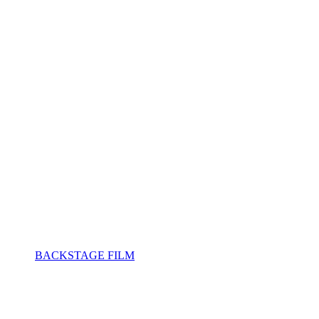
ktionen.
BACKSTAGE FILM
bietet dir maßgeschneiderte Lösungen,
ver Geist bist – wir sind hier, um deine Projekte in Düren zum Leben