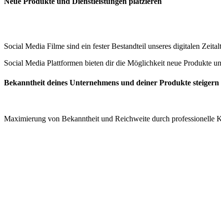
Neue Produkte und Dienstleistungen platzieren
Social Media Filme sind ein fester Bestandteil unseres digitalen Zeitalt
Social Media Plattformen bieten dir die Möglichkeit neue Produkte 
Bekanntheit deines Unternehmens und deiner Produkte steigern
Maximierung von Bekanntheit und Reichweite durch professionelle 
Filmproduktion & Videoproduktion für Düren –
Willkommen bei BACKSTAGE FILM – Dein kreativer 
Düren, eine Stadt mit reicher Geschichte und faszinierenden Landscha
um deine kreativen Visionen in fesselnde visuelle Erlebnisse zu verw
zu erwecken.